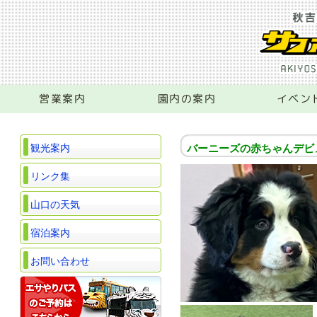
営業案内
園内の案内
イベン
観光案内
バーニーズの赤ちゃんデビ
リンク集
山口の天気
宿泊案内
お問い合わせ