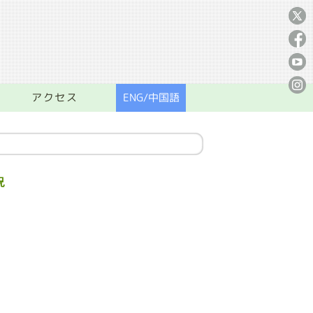
X
f
y
i
アクセス
ENG/中国語
況