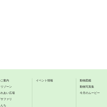
のご案内
イベント情報
動物図鑑
ァリゾーン
動物写真集
ふれあい広場
今月のムービー
ズサファリ
えんち